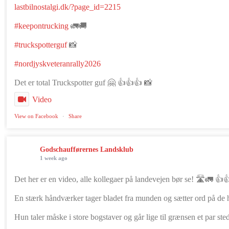
lastbilnostalgi.dk/?page_id=2215
#keepontrucking
🚛🚚
#truckspotterguf
📸
#nordjyskveteranrally2026
Det er total Truckspotter guf 🤗 👍👍👍 📸
Video
View on Facebook
·
Share
Godschaufførernes Landsklub
1 week ago
Det her er en video, alle kollegaer på landevejen bør se! 🛣️🚛 
En stærk håndværker tager bladet fra munden og sætter ord på de hi
Hun taler måske i store bogstaver og går lige til grænsen et par ste