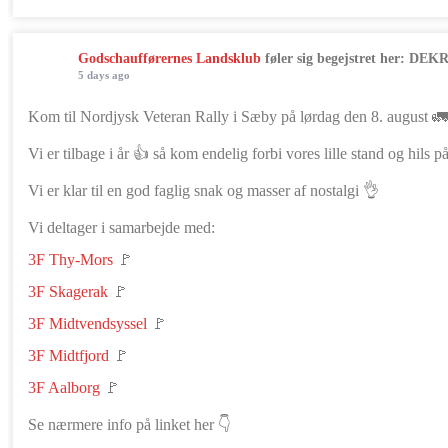
Godschaufførernes Landsklub
føler sig begejstret her: DE
5 days ago
Kom til Nordjysk Veteran Rally i Sæby på lørdag den 8. august 
Vi er tilbage i år 👍 så kom endelig forbi vores lille stand og hils p
Vi er klar til en god faglig snak og masser af nostalgi 👌
Vi deltager i samarbejde med:
3F Thy-Mors
🚩
3F Skagerak
🚩
3F Midtvendsyssel
🚩
3F Midtfjord
🚩
3F Aalborg
🚩
Se nærmere info på linket her 👇