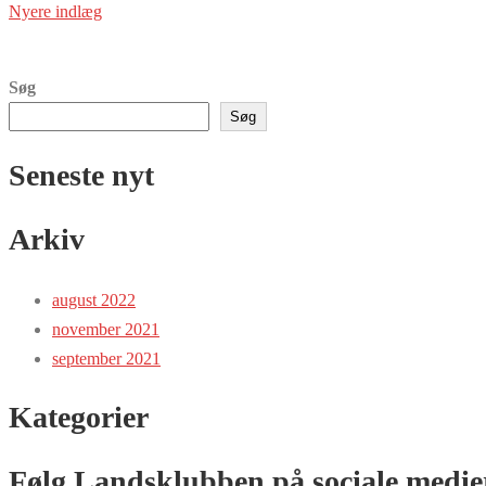
Navigation
Nyere indlæg
til
indlæg
Søg
Søg
Seneste nyt
Arkiv
august 2022
november 2021
september 2021
Kategorier
Følg Landsklubben på sociale medie