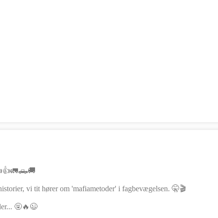
👍👍👍🚛🛻🚚
storier, vi tit hører om 'mafiametoder' i fagbevægelsen. 🤫🎬
der... 🤬🔥😉