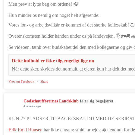
Men prøv at lytte bag om ordene! 🎧
Hun minder os nemlig om noget helt afgørende:
Vores løn- og arbejdsvilkår er kommet af det stærke fællesskab! 
Overenskomsten holder hånden under os på landevejen. 👌🚛🚚
Se videoen, tænk over budskabet del den med kollegaerne og gi
Dette indhold er ikke tilgængeligt lige nu.
Når dette sker, skyldes det normalt, at ejeren kun har delt det med
View on Facebook
·
Share
Godschaufførernes Landsklub
føler sig begejstret.
4 weeks ago
KUN 27 PLADSER TILBAGE: SKAL DU MED DE SERIØST
Erik Emil Hansen
har ikke engang smidt arbejdstøjet endnu, for 