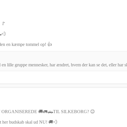
 🚩
💨
v den en kæmpe tommel op! 👍
 en lille gruppe mennesker, har ændret, hvem der kan se det, eller har sle
 ORGANISEREDE 🚚🚛🛻TIL SILKEBORG? 😉
det her budskab skal ud NU! 🚚💨