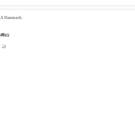
KRA Danmark.
🚚📸
å 🤝