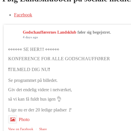
Facebook
Godschaufførernes Landsklub
føler sig begejstret.
4 days ago
👀👀👀 SE HER!!! 👀👀👀
KONFERENCE FOR ALLE GODSCHAUFFØRER
❗️TILMELD DIG NU❗️
Se programmet på billedet.
Giv det endelig videre i netværket,
så vi kan få fuldt hus igen 👌
Lige nu er der 20 ledige pladser 🚩
Photo
View on Facebook
·
Share