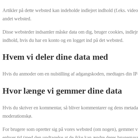
Artikler på dette websted kan indeholde indlejret indhold (f.eks. vide
andet websted.
Disse websteder indsamler måske data om dig, bruger cookies, indlejrer
indhold, hvis du har en konto og en logget ind på det websted.
Hvem vi deler dine data med
Hvis du anmoder om en nulstilling af adgangskoden, medtages din IP-a
Hvor længe vi gemmer dine data
Hvis du skriver en kommentar, så bliver kommentarer og dens metadat
moderationskø.
For brugere som opretter sig på vores websted (om nogen), gemmer vi ogs
enhver tid (med den undtagelse at de ikke kan ændre deres brugernavn