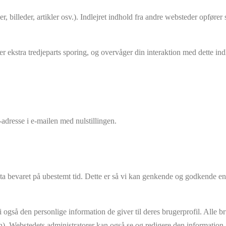
oer, billeder, artikler osv.). Indlejret indhold fra andre websteder opf
 ekstra tredjeparts sporing, og overvåger din interaktion med dette indl
dresse i e-mailen med nulstillingen.
a bevaret på ubestemt tid. Dette er så vi kan genkende og godkende en
å den personlige information de giver til deres brugerprofil. Alle bruge
). Webstedets administratorer kan også se og redigere den information.