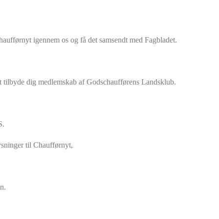
haufførnyt igennem os og få det samsendt med Fagbladet.
 at tilbyde dig medlemskab af Godschaufførens Landsklub.
S.
ninger til Chaufførnyt,
n.